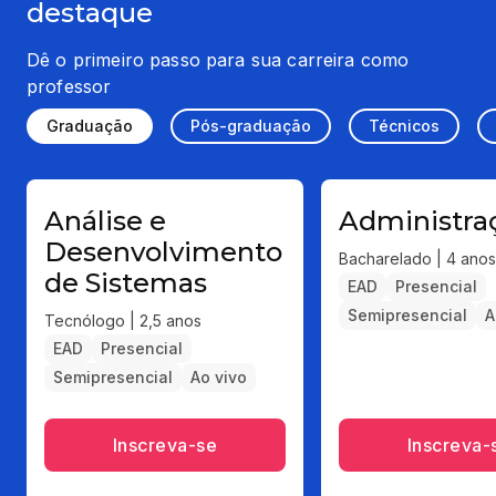
destaque
Dê o primeiro passo para sua carreira como
professor
Graduação
Pós-graduação
Técnicos
Análise e
Administra
Desenvolvimento
Bacharelado | 4 anos
de Sistemas
EAD
Presencial
Semipresencial
A
Tecnólogo | 2,5 anos
EAD
Presencial
Semipresencial
Ao vivo
Inscreva-se
Inscreva-