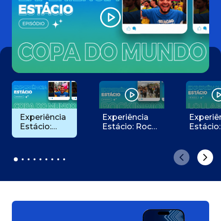
Experiência
Experiência
Experiê
Estácio:
Estácio: Rock
Estácio:
Copa do
in Rio
LollaB
Mundo