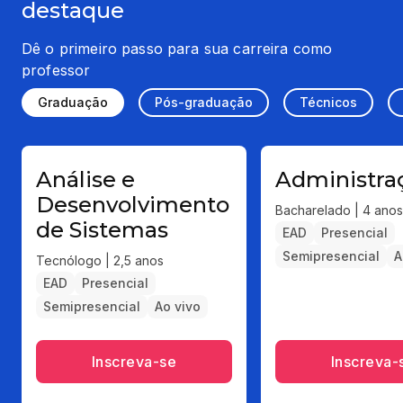
destaque
Dê o primeiro passo para sua carreira como
professor
Graduação
Pós-graduação
Técnicos
Análise e
Administra
Desenvolvimento
Bacharelado | 4 anos
de Sistemas
EAD
Presencial
Semipresencial
A
Tecnólogo | 2,5 anos
EAD
Presencial
Semipresencial
Ao vivo
Inscreva-se
Inscreva-