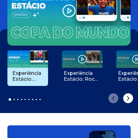
Experiência
Experiência
Experiê
Estácio:
Estácio: Rock
Estácio:
Copa do
in Rio
LollaB
Mundo