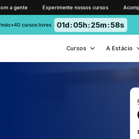
com a gente
Experimente nossos cursos
Acomp
01
d
:
05
h
:
25
m
:
57
s
/mês+40 cursos livres
Cursos
A Estácio