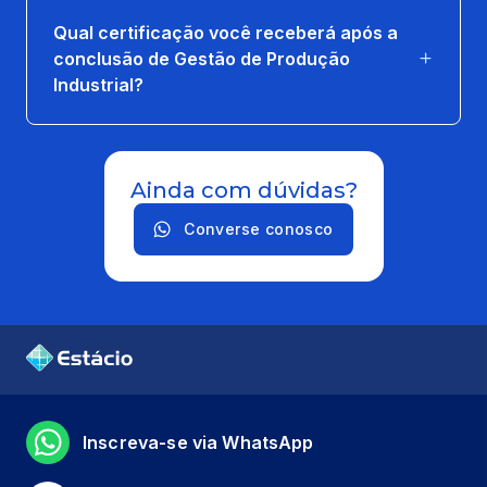
83 horas
Qual certificação você receberá após a
conclusão de Gestão de Produção
GESTÃO INTEGRADA DE OPERAÇÕES
Industrial?
66 horas
LABVIDA EM GESTAO DA PRODUCAO
Ainda com dúvidas?
INDUSTRIAL 3
8 horas
Converse conosco
MATEMÁTICA FINANCEIRA
66 horas
MODELAGEM DE PROCESSOS
66 horas
Inscreva-se via WhatsApp
ECONOMIA EMPRESARIAL