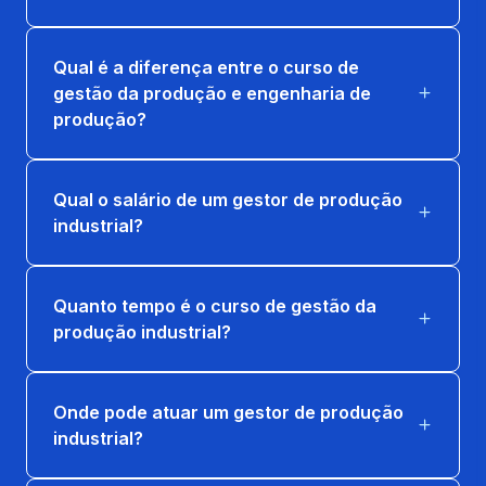
PREVIDENCIÁRIA
66 horas
Qual é a diferença entre o curso de
gestão da produção e engenharia de
PSICOLOGIA DO TRABALHO
produção?
66 horas
QUÍMICA TECNOLÓGICA
Qual o salário de um gestor de produção
industrial?
66 horas
SAÚDE, SEGURANÇA E QUALIDADE DE
VIDA NO TRABALHO
Quanto tempo é o curso de gestão da
produção industrial?
66 horas
ANÁLISE DE DADOS
Onde pode atuar um gestor de produção
66 horas
industrial?
EXTENSAO: VIVER BEM DE VERDADE