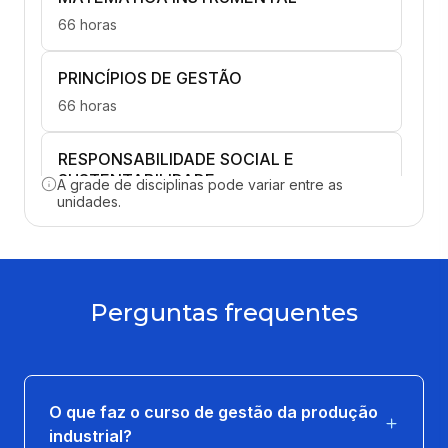
66 horas
PRINCÍPIOS DE GESTÃO
66 horas
RESPONSABILIDADE SOCIAL E
SUSTENTABILIDADE
A grade de disciplinas pode variar entre as
unidades.
66 horas
ELETRICIDADE APLICADA
66 horas
Perguntas frequentes
LABVIDA EM GESTAO DA PRODUCAO
INDUSTRIAL 2
16 horas
O que faz o curso de gestão da produção
industrial?
LEGISLAÇÃO FISCAL, TRABALHISTA E