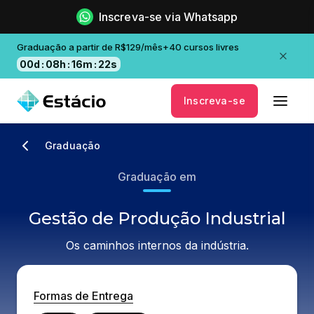
Inscreva-se via Whatsapp
Graduação a partir de R$129/mês+40 cursos livres
00
d
:
08
h
:
16
m
:
21
s
Inscreva-se
Graduação
Graduação em
Gestão de Produção Industrial
Os caminhos internos da indústria.
Formas de Entrega