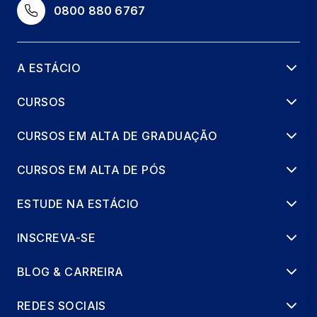
66 horas
0800 880 6767
EXTENSAO: CONVIVER E
REVOLUCIONARIO
A ESTÁCIO
66 horas
CURSOS
INDÚSTRIA 5.0 E TRANSFORMAÇÃO
DIGITAL
CURSOS EM ALTA DE GRADUAÇÃO
66 horas
CURSOS EM ALTA DE PÓS
LABVIDA EM GESTAO DA PRODUCAO
INDUSTRIAL 4
ESTUDE NA ESTÁCIO
8 horas
INSCREVA-SE
PESQUISA OPERACIONAL
BLOG & CARREIRA
66 horas
REDES SOCIAIS
PLANEJAMENTO E CONTROLE DA