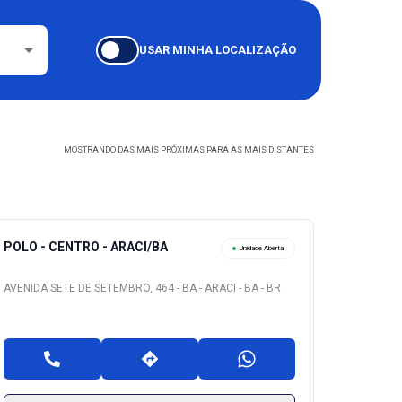
USAR MINHA LOCALIZAÇÃO
MOSTRANDO DAS MAIS PRÓXIMAS PARA AS MAIS DISTANTES
POLO - CENTRO - ARACI/BA
Unidade Aberta
AVENIDA SETE DE SETEMBRO, 464 - BA - ARACI - BA - BR