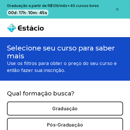
Graduação a partir de R$129/mês+40 cursos livres
00
d
:
17
h
:
10
m
:
44
s
Selecione seu curso para saber
mais
Use os filtros para obter o preço do seu curso e
então fazer sua inscrição.
Qual formação busca?
Graduação
Pós-Graduação