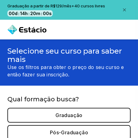
Graduação a partir de R$129/mês+40 cursos livres
00
d
:
14
h
:
20
m
:
00
s
Selecione seu curso para saber
mais
Use os filtros para obter o preço do seu curso e
então fazer sua inscrição.
Qual formação busca?
Graduação
Pós-Graduação