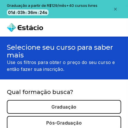
Graduação a partir de R$129/mês+40 cursos livres
01
d
:
03
h
:
36
m
:
24
s
Selecione seu curso para saber
mais
Use os filtros para obter o preço do seu curso e
então fazer sua inscrição.
Qual formação busca?
Graduação
Pós-Graduação