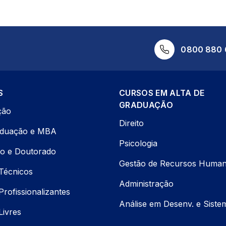
0800 880 
S
CURSOS EM ALTA DE
GRADUAÇÃO
ção
Direito
aduação e MBA
Psicologia
o e Doutorado
Gestão de Recursos Huma
Técnicos
Administração
rofissionalizantes
Análise em Desenv. e Siste
Livres