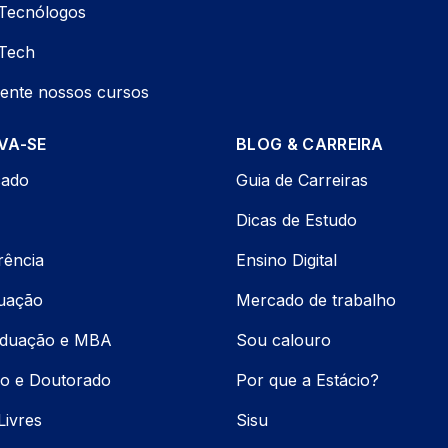
Tecnólogos
Tech
ente nossos cursos
VA-SE
BLOG & CARREIRA
cado
Guia de Carreiras
Dicas de Estudo
rência
Ensino Digital
uação
Mercado de trabalho
aduação e MBA
Sou calouro
o e Doutorado
Por que a Estácio?
Livres
Sisu