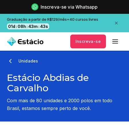
Inscreva-se via Whatsapp
Graduação a partir de R$129/mês+40 cursos livres
01
d
:
08
h
:
43
m
:
42
s
Inscreva-se
Unidades
Estácio Abdias de
Carvalho
Com mais de 80 unidades e 2000 polos em todo
Brasil, estamos sempre perto de você.