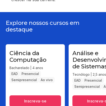
Explore nossos cursos em
destaque
Ciência da
Análise e
Computação
Desenvolv
de Sistema
Bacharelado | 4 anos
EAD
Presencial
Tecnólogo | 2,5 anos
Semipresencial
Ao vivo
EAD
Presencial
Semipresencial
A
Inscreva-se
Inscreva-