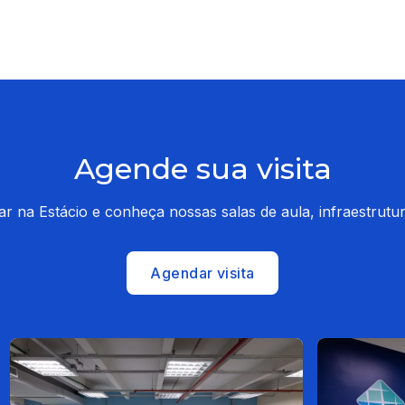
Agende sua visita
dar na Estácio e conheça nossas salas de aula, infraestrut
Agendar visita