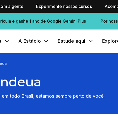
com a gente
Experimente nossos cursos
Acomp
ricula e ganhe 1 ano de Google Gemini Plus
Por noss
s
A Estácio
Estude aqui
Explor
deua
indeua
em todo Brasil, estamos sempre perto de você.