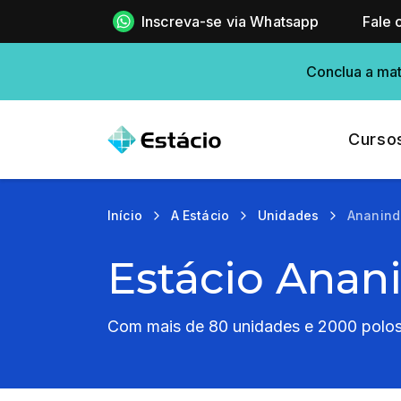
Inscreva-se via Whatsapp
Fale 
Conclua a mat
Curso
Início
A Estácio
Unidades
Ananin
Estácio Anan
Com mais de 80 unidades e 2000 polos 