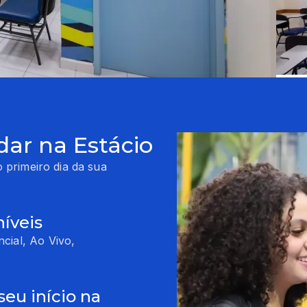
dar na Estácio
 primeiro dia da sua
íveis
cial, Ao Vivo,
seu início na