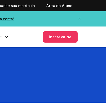
anhe sua matrícula
Área do Aluno
a conta!
e
Inscreva-se