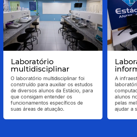
Laboratório
Labor
multidisciplinar
infor
O laboratório multidisciplinar foi 
A infraes
construído para auxiliar os estudos 
laboratór
de diversos alunos da Estácio, para 
computado
que consigam entender os 
alunos no
funcionamentos específicos de 
pelas mel
suas áreas de atuação.
ajudar a 