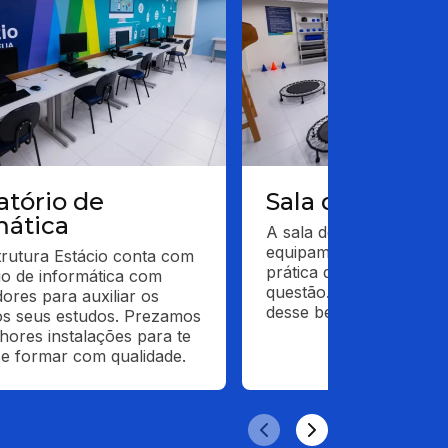
atório de
Sala de fisioter
mática
A sala de fisioterapia c
equipamentos específico
trutura Estácio conta com 
prática do futuro fisiot
io de informática com 
questão. Estudantes pod
res para auxiliar os 
desse benefício aqui, na
s seus estudos. Prezamos 
hores instalações para te 
se formar com qualidade.