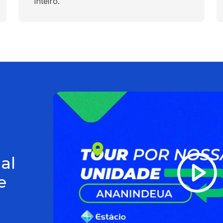
inteiro.
al
e