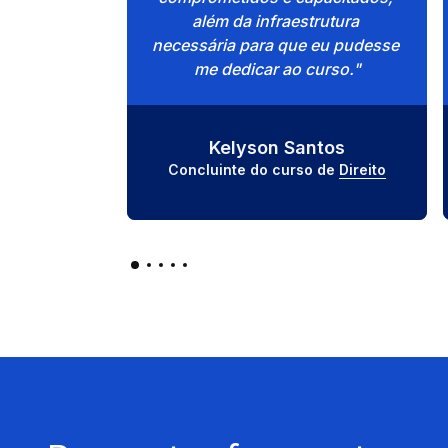
além da infraestrutura 
necessária para que eu pudesse 
me dedicar ao curso."
Kelyson Santos
Concluinte do curso de 
Direito