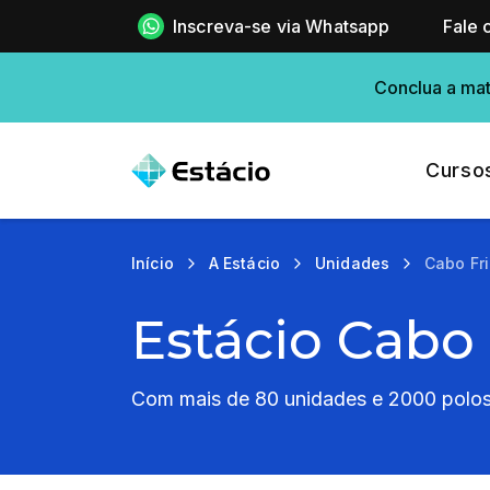
Inscreva-se via Whatsapp
Fale 
Conclua a mat
Curso
Início
A Estácio
Unidades
Cabo Fr
Estácio Cabo 
Com mais de 80 unidades e 2000 polos 