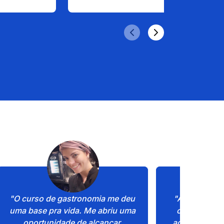
"O curso de gastronomia me deu 
"A Estácio m
uma base pra vida. Me abriu uma 
chance de r
oportunidade de alcançar 
adormecido: e