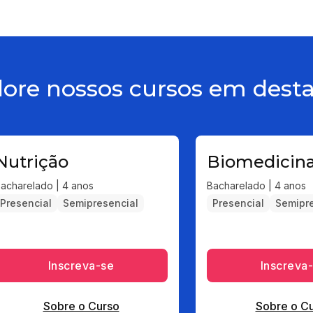
lore nossos cursos em dest
Nutrição
Biomedicin
acharelado | 4 anos
Bacharelado | 4 anos
Presencial
Semipresencial
Presencial
Semipre
Inscreva-se
Inscreva
Sobre o Curso
Sobre o C