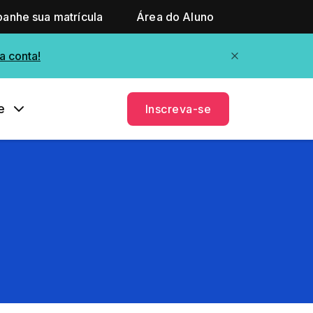
anhe sua matrícula
Área do Aluno
a conta!
e
Inscreva-se