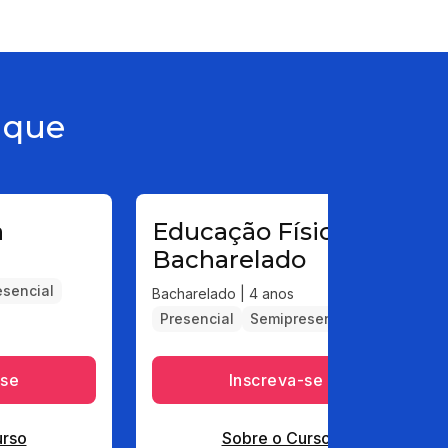
aque
a
Educação Física -
Bacharelado
sencial
Bacharelado | 4 anos
Presencial
Semipresencial
-se
Inscreva-se
urso
Sobre o Curso