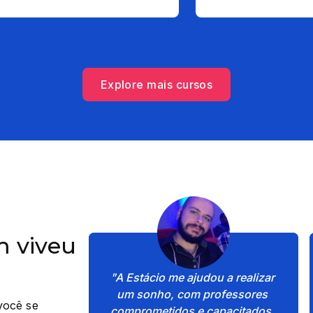
Explore mais cursos
 viveu
"A Estácio me ajudou a realizar 
um sonho, com professores 
você se
comprometidos e capacitados, 