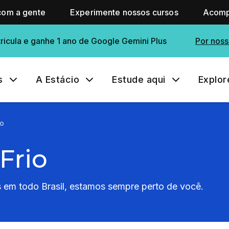
com a gente
Experimente nossos cursos
Acomp
ricula e ganhe 1 ano de Google Gemini Plus
Por noss
s
A Estácio
Estude aqui
Explor
io
Frio
em todo Brasil, estamos sempre perto de você.