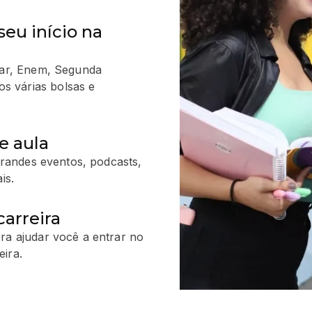
seu início na
ular, Enem, Segunda
s várias bolsas e
e aula
 grandes eventos, podcasts,
is.
arreira
ra ajudar você a entrar no
ira.