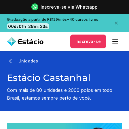
Inscreva-se via Whatsapp
Graduação a partir de R$129/mês+40 cursos livres
00
d
:
01
h
:
28
m
:
22
s
Inscreva-se
Unidades
Estácio Castanhal
Com mais de 80 unidades e 2000 polos em todo
Brasil, estamos sempre perto de você.