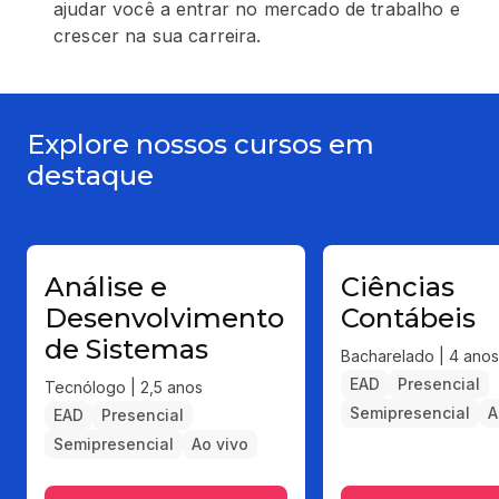
ajudar você a entrar no mercado de trabalho e
crescer na sua carreira.
Explore nossos cursos em
destaque
Análise e
Ciências
Desenvolvimento
Contábeis
de Sistemas
Bacharelado | 4 anos
EAD
Presencial
Tecnólogo | 2,5 anos
Semipresencial
A
EAD
Presencial
Semipresencial
Ao vivo