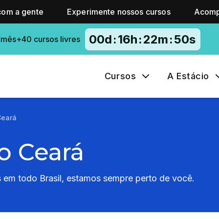
com a gente
Experimente nossos cursos
Acomp
00
d
:
16
h
:
22
m
:
49
s
/mês+40 cursos livres
Cursos
A Estácio
Ceará
o Ceará
em todo Brasil, estamos sempre perto de você.