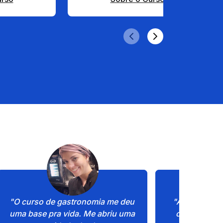
"O curso de gastronomia me deu 
"A Estácio m
uma base pra vida. Me abriu uma 
chance de r