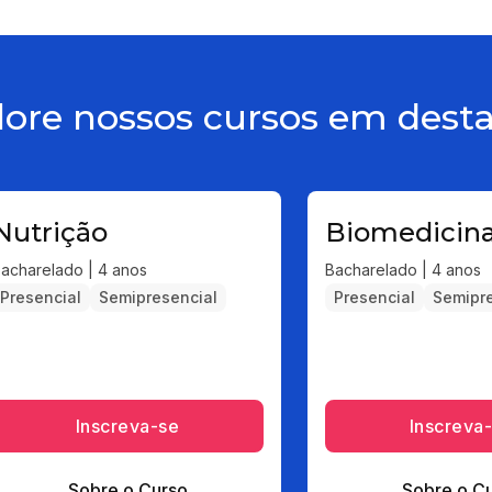
lore nossos cursos em dest
Nutrição
Biomedicin
acharelado | 4 anos
Bacharelado | 4 anos
Presencial
Semipresencial
Presencial
Semipre
Inscreva-se
Inscreva
Sobre o Curso
Sobre o C