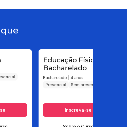
aque
a
Educação Física -
Bacharelado
sencial
Bacharelado | 4 anos
Presencial
Semipresencial
-se
Inscreva-se
urso
Sobre o Curso