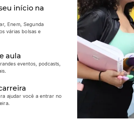
seu início na
ular, Enem, Segunda
s várias bolsas e
e aula
 grandes eventos, podcasts,
is.
arreira
ra ajudar você a entrar no
ira.