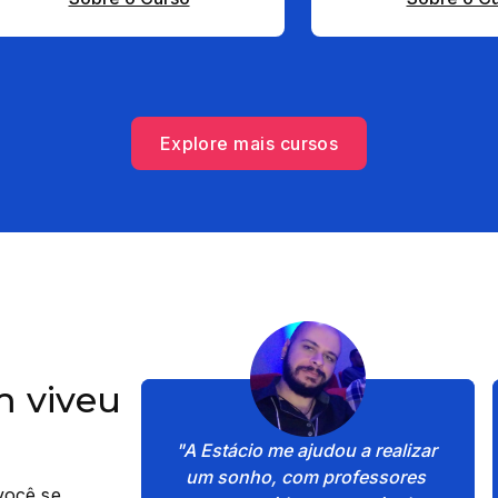
Explore mais cursos
 viveu
"A Estácio me ajudou a realizar 
um sonho, com professores 
você se