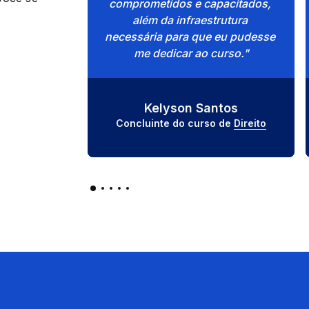
comprometidos e capacitados, 
além da infraestrutura 
necessária para que eu pudesse 
me dedicar ao curso."
Kelyson Santos
Concluinte do curso de 
Direito