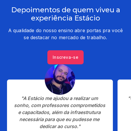
Depoimentos de quem viveu a
experiência Estácio
A qualidade do nosso ensino abre portas pra você
se destacar no mercado de trabalho.
Inscreva-se
"A Estácio me ajudou a realizar um 
"
sonho, com professores comprometidos 
e capacitados, além da infraestrutura 
necessária para que eu pudesse me 
dedicar ao curso."