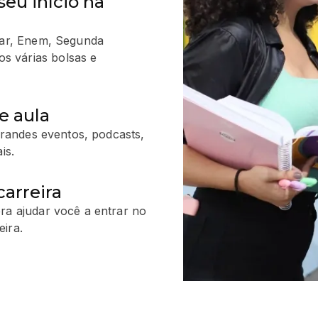
seu início na
ular, Enem, Segunda
s várias bolsas e
e aula
 grandes eventos, podcasts,
is.
arreira
ra ajudar você a entrar no
ira.