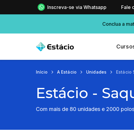
Inscreva-se via Whatsapp
Fale 
Conclua a mat
Curso
Início
A Estácio
Unidades
Estácio
Estácio - Saq
Com mais de 80 unidades e 2000 polos 