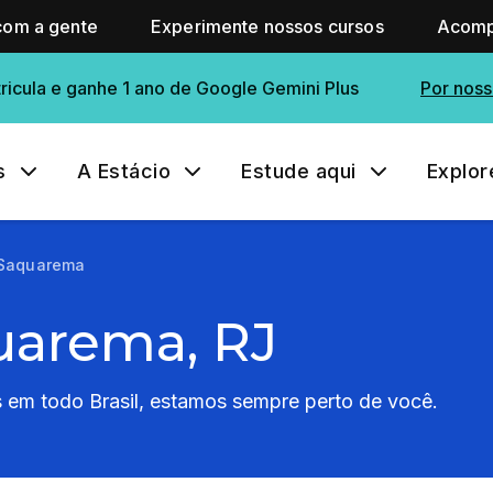
com a gente
Experimente nossos cursos
Acomp
ricula e ganhe 1 ano de Google Gemini Plus
Por noss
s
A Estácio
Estude aqui
Explor
 Saquarema
uarema, RJ
em todo Brasil, estamos sempre perto de você.