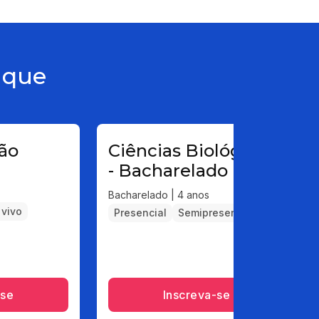
aque
ão
Ciências Biológicas
- Bacharelado
Bacharelado | 4 anos
 vivo
Presencial
Semipresencial
-se
Inscreva-se