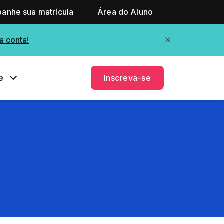
anhe sua matrícula
Área do Aluno
a conta!
e
Inscreva-se