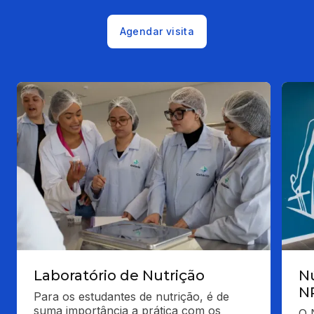
Agendar visita
Laboratório de Nutrição
Nú
N
Para os estudantes de nutrição, é de 
suma importância a prática com os 
O 