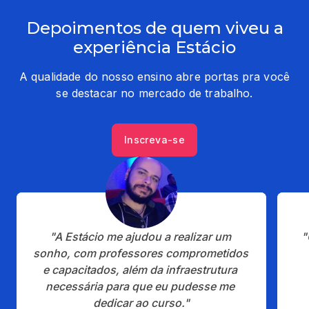
Depoimentos de quem viveu a
experiência Estácio
A qualidade do nosso ensino abre portas pra você
se destacar no mercado de trabalho.
Inscreva-se
"A Estácio me ajudou a realizar um 
"
sonho, com professores comprometidos 
e capacitados, além da infraestrutura 
necessária para que eu pudesse me 
dedicar ao curso."