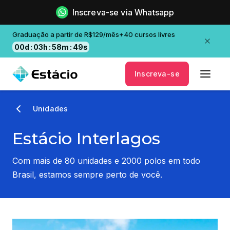
Inscreva-se via Whatsapp
Graduação a partir de R$129/mês+40 cursos livres
00
d
:
03
h
:
58
m
:
48
s
Inscreva-se
Unidades
Estácio Interlagos
Com mais de 80 unidades e 2000 polos em todo
Brasil, estamos sempre perto de você.