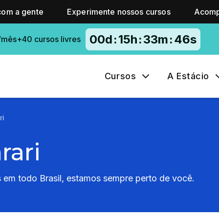
com a gente
Experimente nossos cursos
Acomp
00
d
:
15
h
:
33
m
:
45
s
/mês+40 cursos livres
Cursos
A Estácio
ri
rari
em todo Brasil, estamos sempre perto de você.