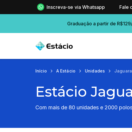
Inscreva-se via Whatsapp
Fale 
Graduação a partir de R$129
Início
A Estácio
Unidades
Jaguara
Estácio Jagua
Com mais de 80 unidades e 2000 polos 