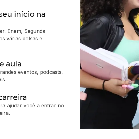
seu início na
ular, Enem, Segunda
s várias bolsas e
e aula
 grandes eventos, podcasts,
is.
arreira
ra ajudar você a entrar no
ira.