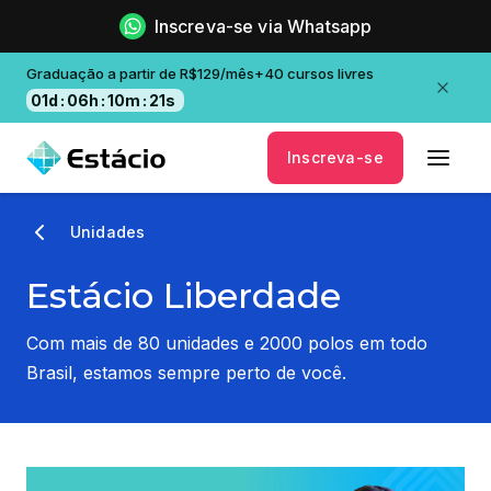
Inscreva-se via Whatsapp
Graduação a partir de R$129/mês+40 cursos livres
01
d
:
06
h
:
10
m
:
21
s
Inscreva-se
Unidades
Estácio Liberdade
Com mais de 80 unidades e 2000 polos em todo
Brasil, estamos sempre perto de você.