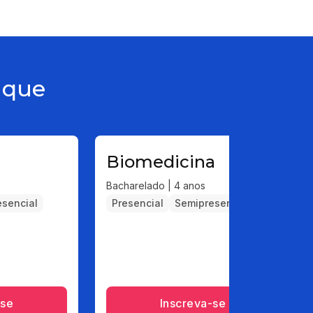
aque
Biomedicina
Bacharelado | 4 anos
sencial
Presencial
Semipresencial
-se
Inscreva-se