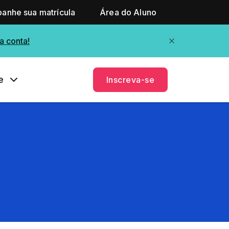
anhe sua matrícula
Área do Aluno
a conta!
e
Inscreva-se