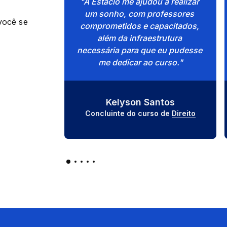
"A Estácio me ajudou a realizar 
um sonho, com professores 
você se
comprometidos e capacitados, 
além da infraestrutura 
necessária para que eu pudesse 
me dedicar ao curso."
Kelyson Santos
Concluinte do curso de 
Direito