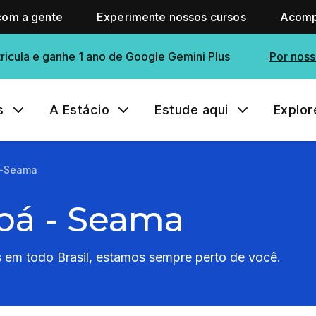
com a gente
Experimente nossos cursos
Acomp
ricula e ganhe 1 ano de Google Gemini Plus
Por noss
s
A Estácio
Estude aqui
Explor
-Seama
pá - Seama
em todo Brasil, estamos sempre perto de você.