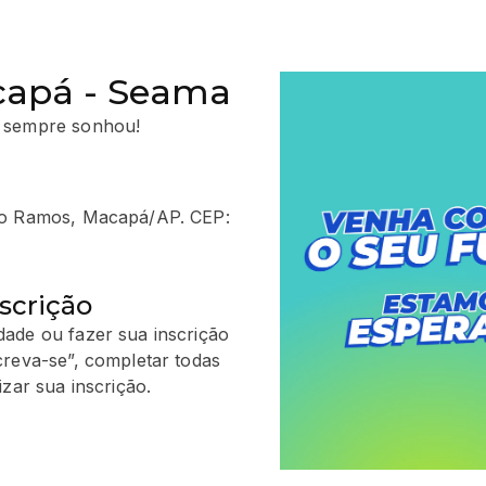
capá - Seama
 sempre sonhou!
ião Ramos, Macapá/AP. CEP:
scrição
ade ou fazer sua inscrição
creva-se”, completar todas
zar sua inscrição.