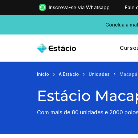
Inscreva-se via Whatsapp
Fale 
Conclua a mat
Curso
Início
A Estácio
Unidades
Macapá
Estácio Maca
Com mais de 80 unidades e 2000 polos 