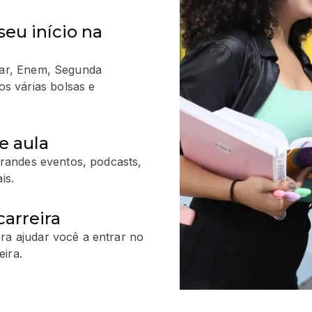
seu início na
ular, Enem, Segunda
s várias bolsas e
e aula
 grandes eventos, podcasts,
is.
arreira
ra ajudar você a entrar no
ira.