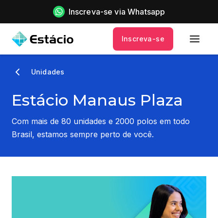
Inscreva-se via Whatsapp
Inscreva-se
Unidades
Estácio Manaus Plaza
Com mais de 80 unidades e 2000 polos em todo
Brasil, estamos sempre perto de você.