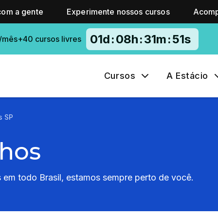
com a gente
Experimente nossos cursos
Acomp
01
d
:
08
h
:
31
m
:
50
s
/mês+40 cursos livres
Cursos
A Estácio
s SP
nhos
em todo Brasil, estamos sempre perto de você.