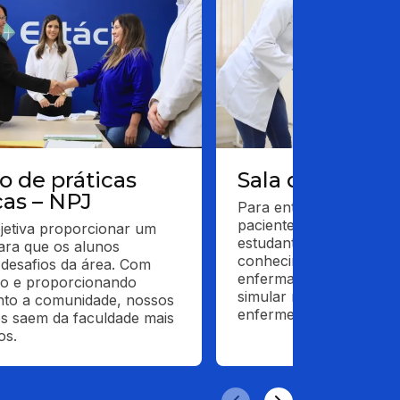
o de práticas
Sala de enfe
cas – NPJ
Para entender sobre cu
pacientes da área da sa
etiva proporcionar um 
estudantes praticam seu
ra que os alunos 
conhecimentos em uma 
desafios da área. Com 
enfermagem preparada 
o e proporcionando 
simular momentos que f
to a comunidade, nossos 
enfermeiros irão enfren
s saem da faculdade mais 
os.