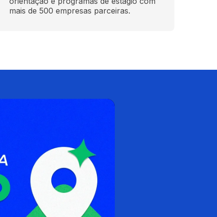
orientação e programas de estágio com 
mais de 500 empresas parceiras.