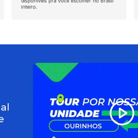
disponíveis pra você escolher no Brasil 
inteiro.
al
e