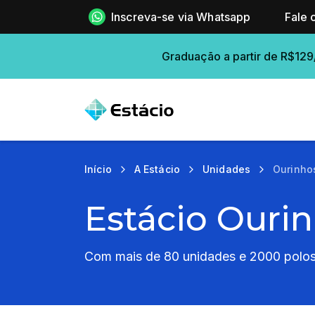
Inscreva-se via Whatsapp
Fale 
Graduação a partir de R$129
Início
A Estácio
Unidades
Ourinho
Estácio Ouri
Com mais de 80 unidades e 2000 polos 