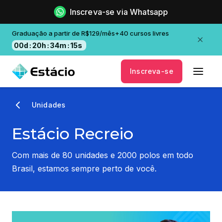
Inscreva-se via Whatsapp
Graduação a partir de R$129/mês+40 cursos livres
00
d
:
20
h
:
34
m
:
14
s
Inscreva-se
Unidades
Estácio Recreio
Com mais de 80 unidades e 2000 polos em todo
Brasil, estamos sempre perto de você.