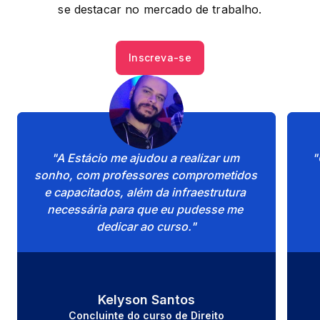
se destacar no mercado de trabalho.
Inscreva-se
"A Estácio me ajudou a realizar um 
"
sonho, com professores comprometidos 
e capacitados, além da infraestrutura 
necessária para que eu pudesse me 
dedicar ao curso."
Kelyson Santos
Concluinte do curso de 
Direito