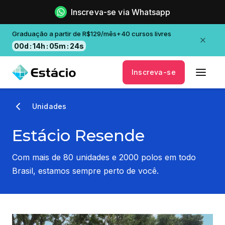
Inscreva-se via Whatsapp
Graduação a partir de R$129/mês+40 cursos livres
00
d
:
14
h
:
05
m
:
23
s
Inscreva-se
Unidades
Estácio Resende
Com mais de 80 unidades e 2000 polos em todo
Brasil, estamos sempre perto de você.