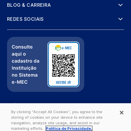
BLOG & CARREIRA
REDES SOCIAIS
Política de Privacidade
Fale com a gente
By clicking “Accept All Cookies”, you agree to the
storing of cookies on your device to enhance site
Ouvidoria
navigation, analyze site usage, and assist in our
marketing efforts.
Política de Privacidade.