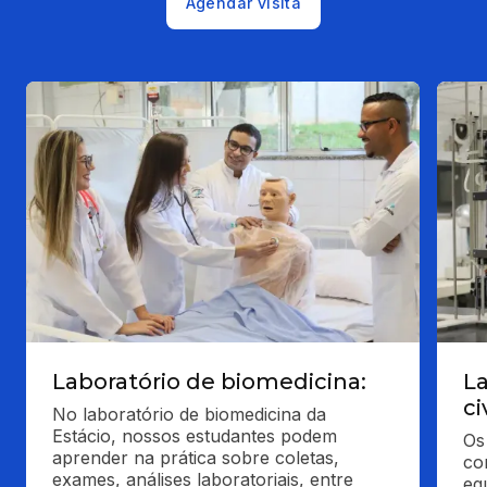
Agendar visita
Laboratório de biomedicina:
L
ci
No laboratório de biomedicina da 
Estácio, nossos estudantes podem 
Os
aprender na prática sobre coletas, 
co
exames, análises laboratoriais, entre 
eq