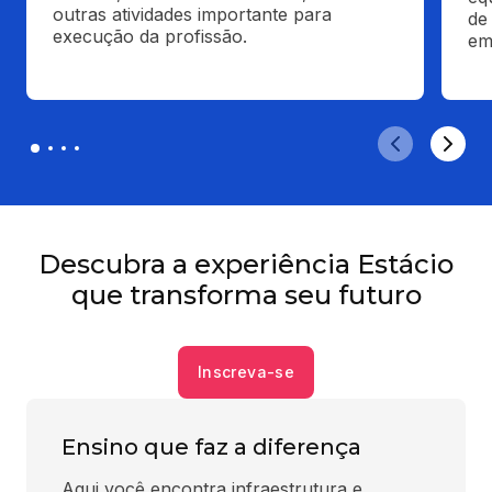
outras atividades importante para 
de
execução da profissão.
em
Descubra a experiência Estácio
que transforma seu futuro
Inscreva-se
Ensino que faz a diferença
Aqui você encontra infraestrutura e 