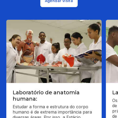
Agendar visita
Laboratório de anatomia
La
humana:
Os
de
Estudar a forma e estrutura do corpo 
pr
humano é de extrema importância para 
de
diversas áreas. Por isso, a Estácio 