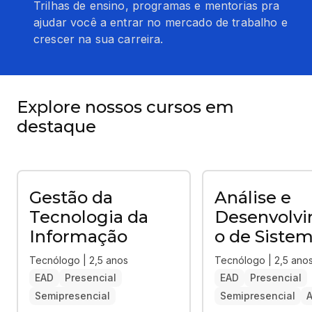
Trilhas de ensino, programas e mentorias pra
ajudar você a entrar no mercado de trabalho e
crescer na sua carreira.
Explore nossos cursos em
destaque
Gestão da
Análise e
Tecnologia da
Desenvolv
Informação
o de Siste
Tecnólogo | 2,5 anos
Tecnólogo | 2,5 ano
EAD
Presencial
EAD
Presencial
Semipresencial
Semipresencial
A