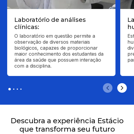
Laboratório de análises
L
clínicas:
h
O laboratório em questão permite a 
Es
observação de diversos materiais 
hu
biológicos, capazes de proporcionar 
div
maior conhecimento dos estudantes da 
pr
área da saúde que possuem interação 
pa
com a disciplina.
Descubra a experiência Estácio
que transforma seu futuro