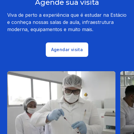
Agende sua visita
Viva de perto a experiência que é estudar na Estácio
e conheça nossas salas de aula, infraestrutura
moderna, equipamentos e muito mais.
Agendar visita