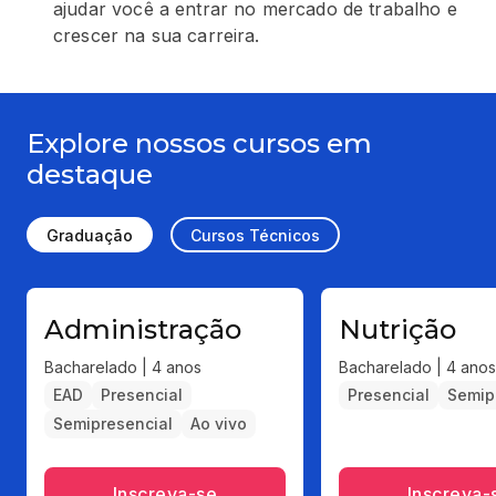
ajudar você a entrar no mercado de trabalho e
crescer na sua carreira.
Explore nossos cursos em
destaque
Graduação
Cursos Técnicos
Administração
Nutrição
Bacharelado | 4 anos
Bacharelado | 4 anos
EAD
Presencial
Presencial
Semip
Semipresencial
Ao vivo
Inscreva-se
Inscreva-