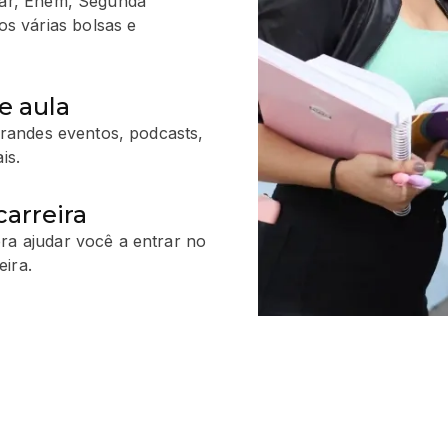
ular, Enem, Segunda
s várias bolsas e
e aula
 grandes eventos, podcasts,
is.
arreira
ra ajudar você a entrar no
ira.