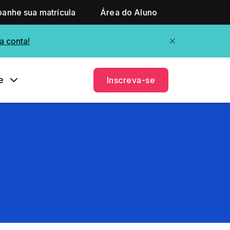
anhe sua matrícula
Área do Aluno
a conta!
e
Inscreva-se