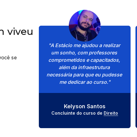
 viveu
"A Estácio me ajudou a realizar 
um sonho, com professores 
você se
comprometidos e capacitados, 
além da infraestrutura 
necessária para que eu pudesse 
me dedicar ao curso."
Kelyson Santos
Concluinte do curso de 
Direito