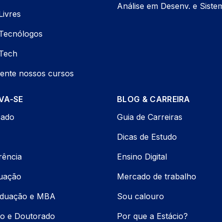
Análise em Desenv. e Siste
Livres
Tecnólogos
Tech
ente nossos cursos
VA-SE
BLOG & CARREIRA
cado
Guia de Carreiras
Dicas de Estudo
rência
Ensino Digital
uação
Mercado de trabalho
aduação e MBA
Sou calouro
o e Doutorado
Por que a Estácio?