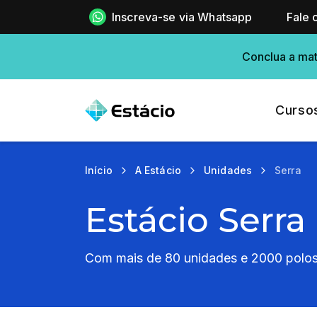
Inscreva-se via Whatsapp
Fale 
Conclua a mat
Curso
Início
A Estácio
Unidades
Serra
Estácio Serra 
Com mais de 80 unidades e 2000 polos 