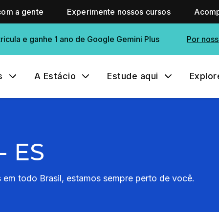
com a gente
Experimente nossos cursos
Acomp
ricula e ganhe 1 ano de Google Gemini Plus
Por noss
s
A Estácio
Estude aqui
Explor
- ES
em todo Brasil, estamos sempre perto de você.