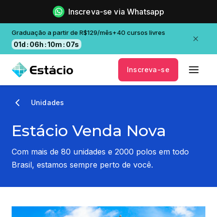
Inscreva-se via Whatsapp
Graduação a partir de R$129/mês+40 cursos livres
01
d
:
06
h
:
10
m
:
06
s
Inscreva-se
Unidades
Estácio Venda Nova
Com mais de 80 unidades e 2000 polos em todo
Brasil, estamos sempre perto de você.