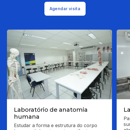
Agendar visita
Laboratório de anatomia
La
humana
Pa
su
Estudar a forma e estrutura do corpo 