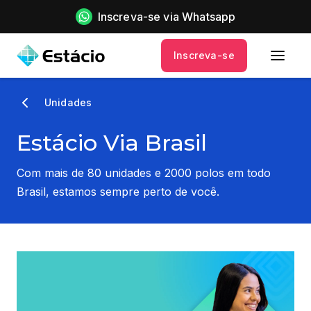
Inscreva-se via Whatsapp
Inscreva-se
Unidades
Estácio Via Brasil
Com mais de 80 unidades e 2000 polos em todo
Brasil, estamos sempre perto de você.