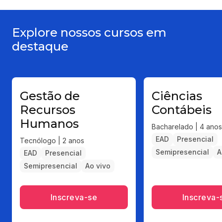
Explore nossos cursos em
destaque
Gestão de
Ciências
Recursos
Contábeis
Humanos
Bacharelado | 4 anos
EAD
Presencial
Tecnólogo | 2 anos
Semipresencial
A
EAD
Presencial
Semipresencial
Ao vivo
Inscreva-se
Inscreva-