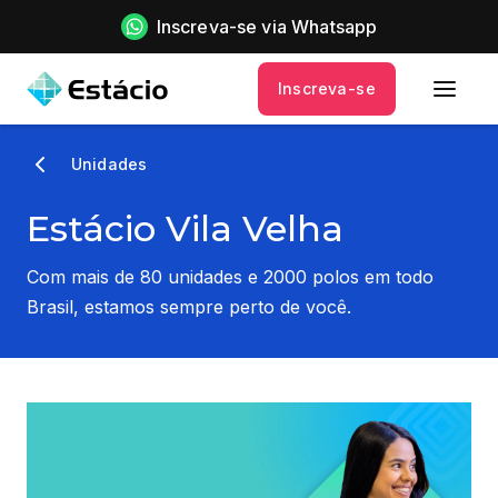
Inscreva-se via Whatsapp
Inscreva-se
Unidades
Estácio Vila Velha
Com mais de 80 unidades e 2000 polos em todo
Brasil, estamos sempre perto de você.