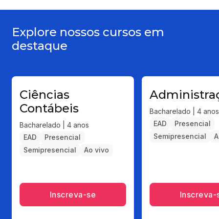
Explore nossos cursos em
destaque
Ciências
Administra
Contábeis
Bacharelado | 4 anos
EAD
Presencial
Bacharelado | 4 anos
Semipresencial
A
EAD
Presencial
Semipresencial
Ao vivo
Inscreva-se
Inscreva-