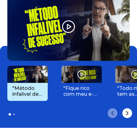
"Método
"Fique rico
"Todo 
infalível de
com meu e-
tem as
sucesso"
book"
mesmas
horas."