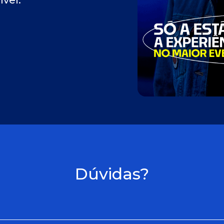
ível.
Dúvidas?