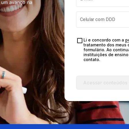
 um avanço na 
Celular com DDD
Li e concordo com a 
p
tratamento dos meus d
formulário. Ao continu
instituições de ensin
contato.
Acessar conteúdos