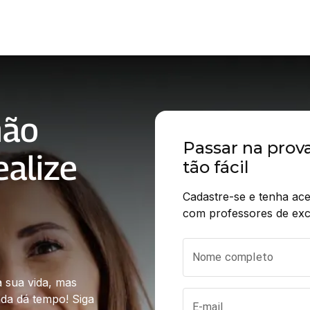
não
Passar na prov
alize
tão fácil
Cadastre-se e tenha ace
com professores de exc
Nome completo
 sua vida, mas 
a dá tempo! Siga 
E-mail