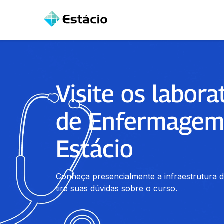
Visite os labora
de Enfermagem
Estácio
Conheça presencialmente a infraestrutura da
tire suas dúvidas sobre o curso.