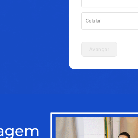
Celular
Avançar
magem