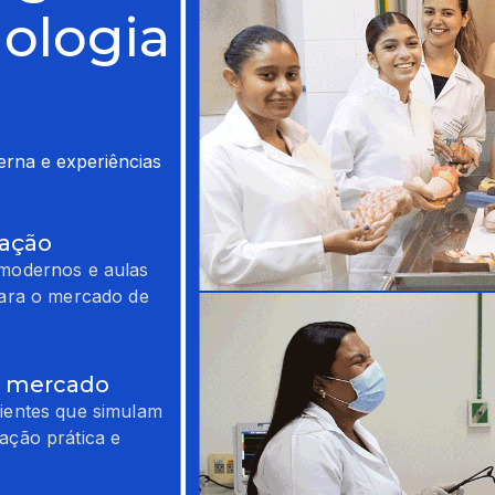
nologia
na e experiências 
uação
 modernos e aulas
para o mercado de
ao mercado
ientes que simulam
ação prática e