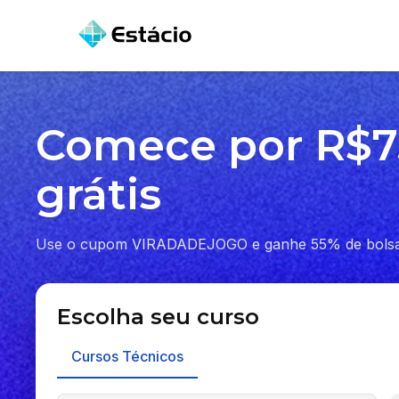
Comece por R$75
grátis
Use o cupom VIRADADEJOGO e ganhe 55% de bolsa e
Escolha seu curso
Cursos Técnicos