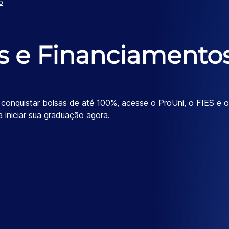
o
s e Financiamento
onquistar bolsas de até 100%, acesse o ProUni, o FIES e 
 iniciar sua graduação agora.
Co
Prog