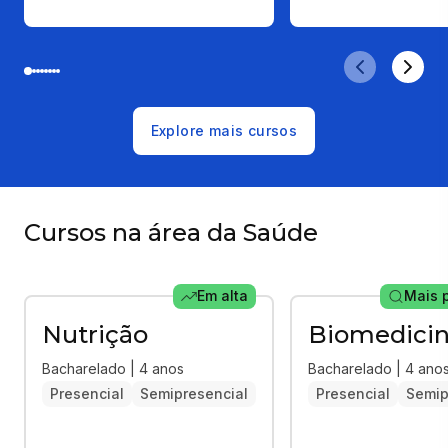
Explore mais cursos
Cursos na área da Saúde
Em alta
Mais 
Nutrição
Biomedici
Bacharelado | 4 anos
Bacharelado | 4 ano
Presencial
Semipresencial
Presencial
Semip