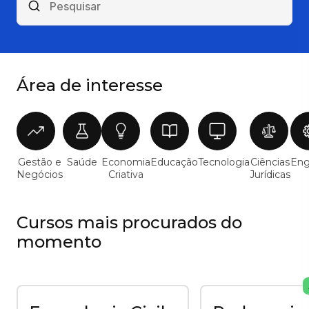
Área de interesse
Gestão e
Saúde
Economia
Educação
Tecnologia
Ciências
Eng
Negócios
Criativa
Jurídicas
Cursos mais procurados do
momento