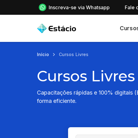
Inscreva-se via Whatsapp
Fale 
Curso
Início
Cursos Livres
Cursos Livres
Capacitações rápidas e 100% digitais 
forma eficiente.