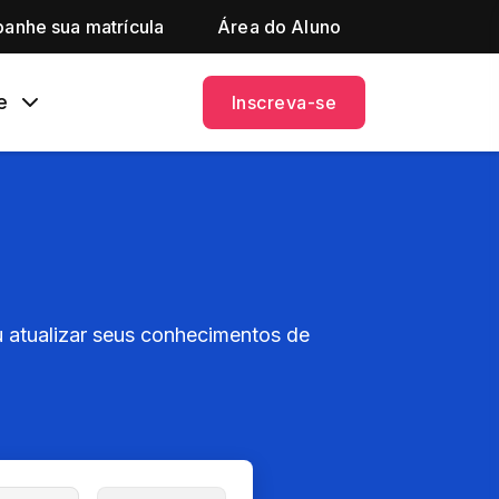
anhe sua matrícula
Área do Aluno
e
Inscreva-se
 atualizar seus conhecimentos de