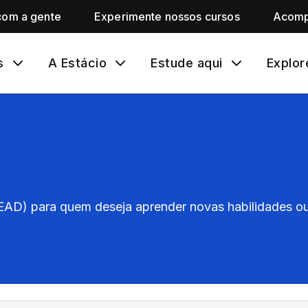
com a gente
Experimente nossos cursos
Acomp
s
A Estácio
Estude aqui
Explor
(EAD) para quem deseja aprender novas habilidades ou