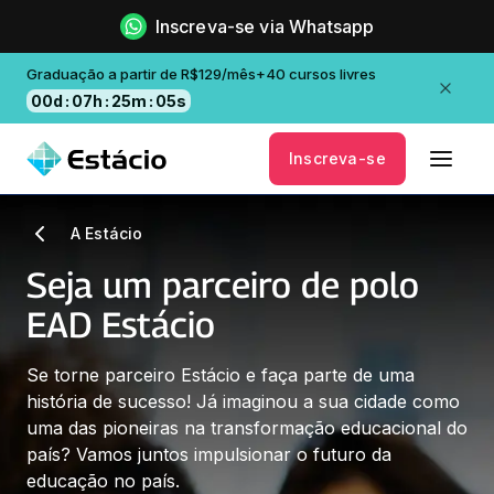
Inscreva-se via Whatsapp
Graduação a partir de R$129/mês+40 cursos livres
00
d
:
07
h
:
25
m
:
04
s
Inscreva-se
A Estácio
Seja um parceiro de polo
EAD Estácio
Se torne parceiro Estácio e faça parte de uma 
história de sucesso! Já imaginou a sua cidade como 
uma das pioneiras na transformação educacional do 
país? Vamos juntos impulsionar o futuro da 
educação no país.