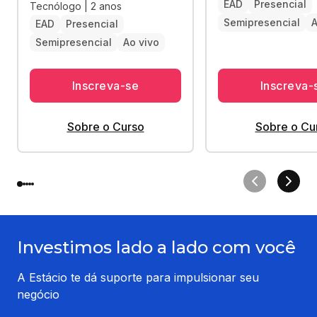
EAD
Presencial
Tecnólogo | 2 anos
Semipresencial
A
EAD
Presencial
Semipresencial
Ao vivo
Inscreva-se
Inscreva-
Sobre o Curso
Sobre o Cu
Investimos lado a lado com você
A Estácio te dá suporte para impulsionar seu
negócio