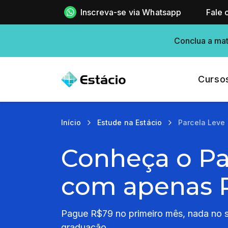
Inscreva-se via Whatsapp
Fale 
Conclua a mat
Curso
Início
Estude na Estácio
Parcela Leve
Conheça o Pa
com apenas 
Pague R$79 no primeiro mês, nada no se
graduação.