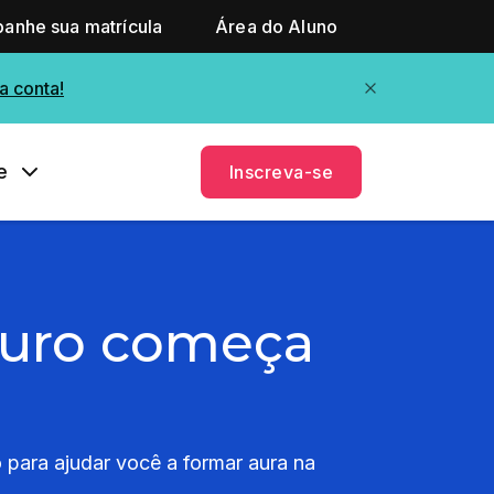
anhe sua matrícula
Área do Aluno
a conta!
e
Inscreva-se
uturo começa
 para ajudar você a formar aura na