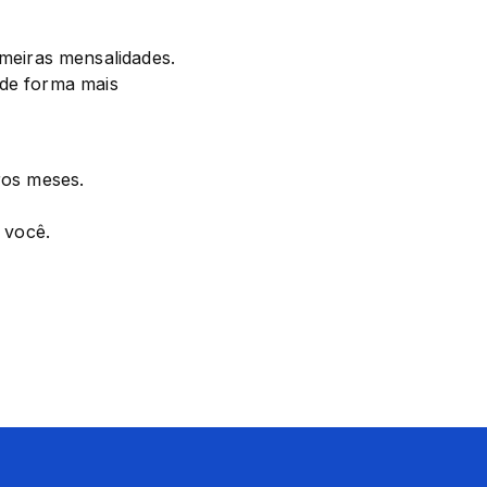
eiras mensalidades.

de forma mais 
ros meses.

 você.