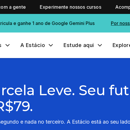
com a gente
Experimente nossos cursos
Acomp
ricula e ganhe 1 ano de Google Gemini Plus
Por noss
s
A Estácio
Estude aqui
Explor
rcela Leve. Seu f
R$79.
gundo e nada no terceiro. A Estácio está ao seu lado