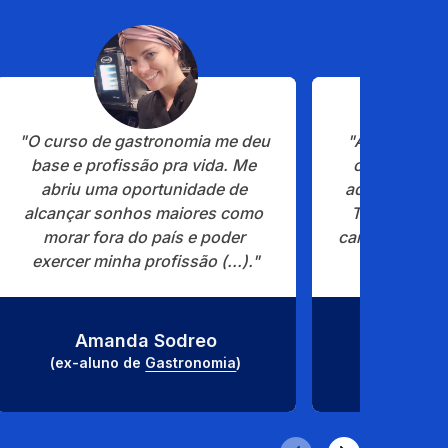
"O curso de gastronomia me deu 
"A Estácio m
base e profissão pra vida. Me 
chance de r
abriu uma oportunidade de 
adormecido: e
alcançar sonhos maiores como 
Tenho muito
morar fora do país e poder 
campus, pois 
exercer minha profissão (...)."
a um ensino
Amanda Sodreo
Renata
(ex-aluno de 
Gastronomia
)
(ex-aluno