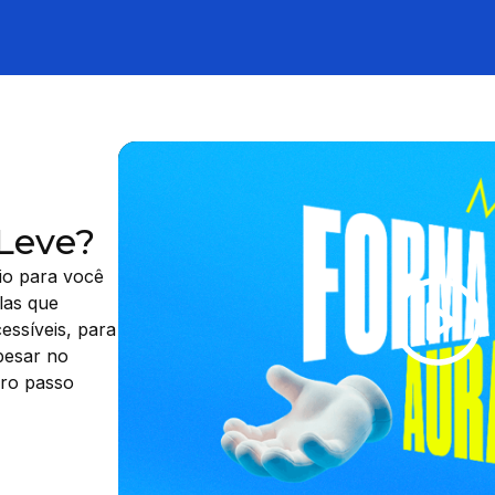
 Leve?
io para você
las que
ssíveis, para
 pesar no
iro passo