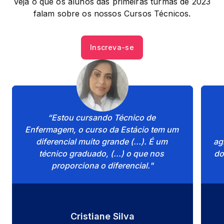
Veja o que os alunos das primeiras turmas de 2023
falam sobre os nossos Cursos Técnicos.
Inscreva-se
“Estou cursando Técnico de 
Enfermagem, o curso da Estácio tem um 
diferencial muito grande (...). É um 
ag
técnico graduado, (...) o que nos 
do
proporciona o diferencial."
Cristiane Silva