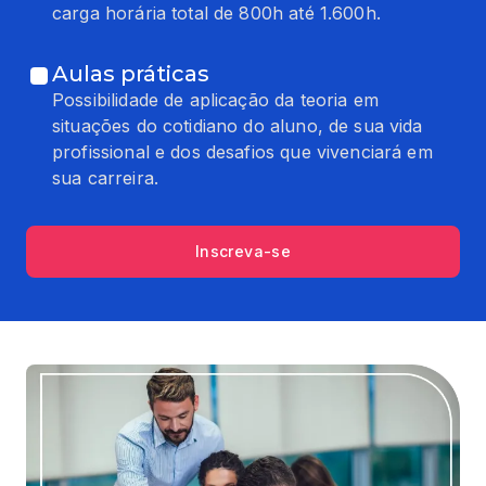
carga horária total de 800h até 1.600h.
Aulas práticas
Possibilidade de aplicação da teoria em
situações do cotidiano do aluno, de sua vida
profissional e dos desafios que vivenciará em
sua carreira.
Inscreva-se