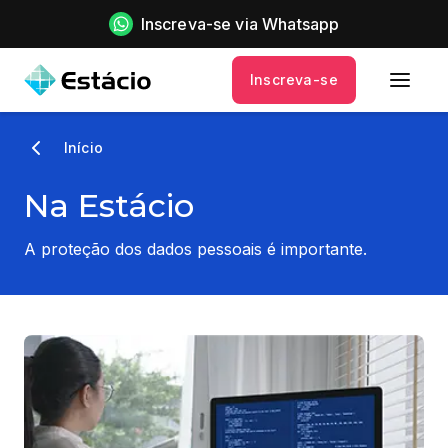
Inscreva-se via Whatsapp
Inscreva-se
Início
Na Estácio
A proteção dos dados pessoais é importante.