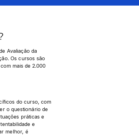
?
e Avaliação da 
ão. Os cursos são 
 com mais de 2.000 
íficos do curso, com 
r o questionário de 
tuações práticas e 
entabilidade e 
r melhor, é 