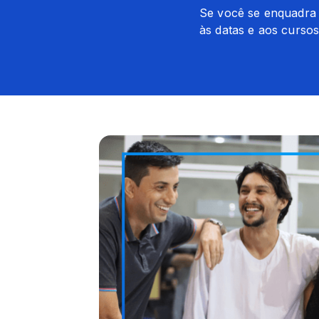
Se você se enquadra n
às datas e aos cursos