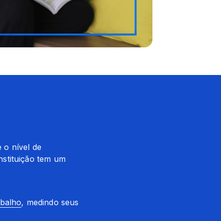
o nível de 
stituição tem um 
abalho
, medindo seus 