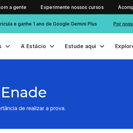
com a gente
Experimente nossos cursos
Acomp
ricula e ganhe 1 ano de Google Gemini Plus
Por noss
s
A Estácio
Estude aqui
Explor
 Enade
tância de realizar a prova.