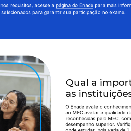
os requisitos, acesse a 
página do Enade
 para mais infor
 selecionados para garantir sua participação no exame.
Qual a impor
as instituiçõe
O 
Enade
 avalia o conhecimen
ao MEC avaliar a qualidade da
reconhecidas pelo MEC, como
desempenho superior. Verifiq
onde estudar, pois varia de 1