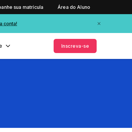
anhe sua matrícula
Área do Aluno
a conta!
e
Inscreva-se