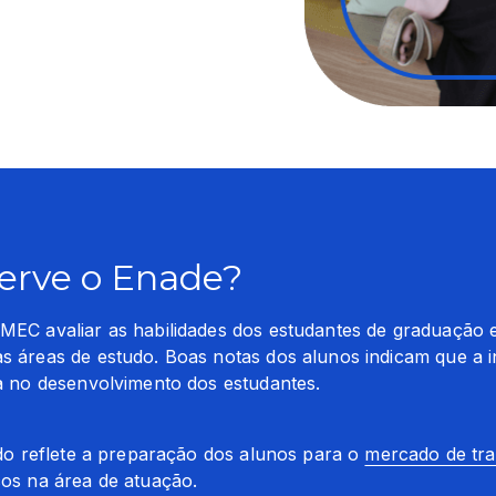
serve o Enade?
EC avaliar as habilidades dos estudantes de graduação e 
 áreas de estudo. Boas notas dos alunos indicam que a in
a no desenvolvimento dos estudantes.
do reflete a preparação dos alunos para o 
mercado de tr
os na área de atuação.