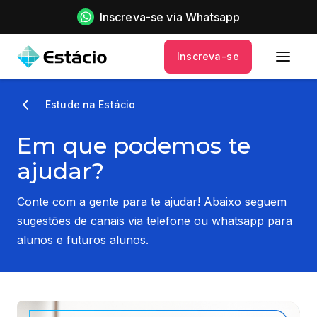
Inscreva-se via Whatsapp
Inscreva-se
Estude na Estácio
Em que podemos te
ajudar?
Conte com a gente para te ajudar! Abaixo seguem
sugestões de canais via telefone ou whatsapp para
alunos e futuros alunos.