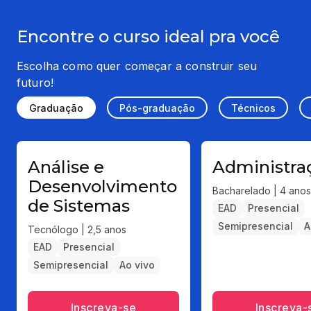
Encontre o curso ideal pra você
Escolha como quer começar a construir seu
futuro!
Graduação
Pós-graduação
Técnicos
Análise e
Administra
Desenvolvimento
Bacharelado | 4 anos
de Sistemas
EAD
Presencial
Semipresencial
A
Tecnólogo | 2,5 anos
EAD
Presencial
Semipresencial
Ao vivo
Inscreva-se
Inscreva-