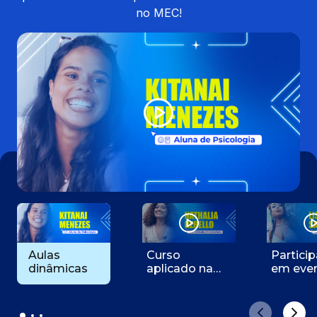
no MEC!
Aulas
Curso
Partici
dinâmicas
aplicado na
em eve
jornada