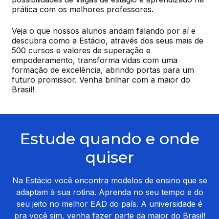
prática com os melhores professores.
Veja o que nossos alunos andam falando por aí e 
descubra como a Estácio, através dos seus mais de 
500 cursos e valores de superação e 
empoderamento, transforma vidas com uma 
formação de excelência, abrindo portas para um 
futuro promissor. Venha brilhar com a maior do 
Brasil!
Estude quando e onde
quiser
Na Estácio você encontra modelos de ensino que se
adaptam à sua rotina. Aprenda no seu tempo e do
seu jeito no melhor EAD do país. A universidade é
pra você sim, venha fazer parte da maior do Brasil!