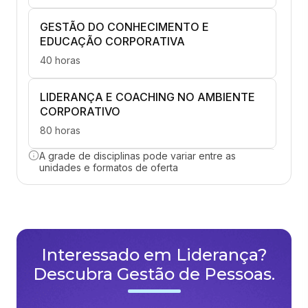
GESTÃO DO CONHECIMENTO E
EDUCAÇÃO CORPORATIVA
40 horas
LIDERANÇA E COACHING NO AMBIENTE
CORPORATIVO
80 horas
A grade de disciplinas pode variar entre as
PERSONAL BRANDING E GESTÃO DA
unidades e formatos de oferta
AUTOIMAGEM
40 horas
RELAÇÃO DE TRABALHO E LEGISLAÇÃO
TRABALHISTA
Interessado em Liderança?
Descubra Gestão de Pessoas.
40 horas