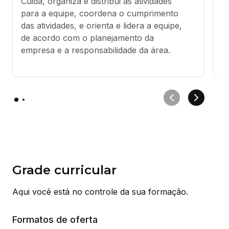
Cuida, organiza e distribui as atividades 
R
para a equipe, coordena o cumprimento 
o
das atividades, e orienta e lidera a equipe, 
es
de acordo com o planejamento da 
e
empresa e a responsabilidade da área.
i
s
Grade curricular
Aqui você está no controle da sua formação.
Formatos de oferta