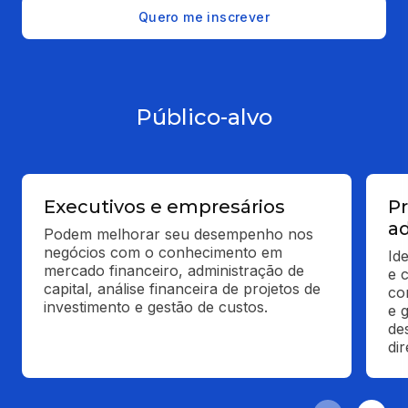
Quero me inscrever
Público-alvo
Executivos e empresários
Pr
ad
Podem melhorar seu desempenho nos 
negócios com o conhecimento em 
Id
mercado financeiro, administração de 
e 
capital, análise financeira de projetos de 
co
investimento e gestão de custos.
e 
de
di