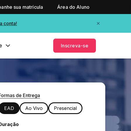
anhe sua matrícula
Área do Aluno
a conta!
e
Inscreva-se
Formas de Entrega
EAD
Ao Vivo
Presencial
Duração