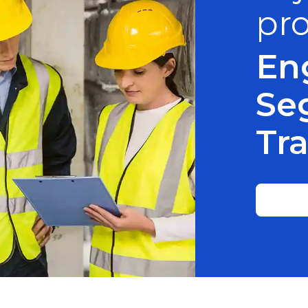
pro
En
Se
Tr