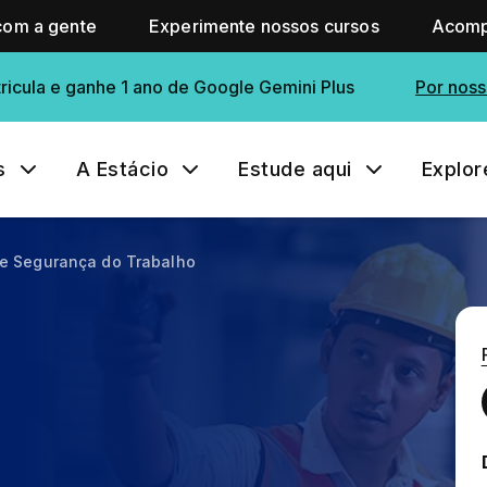
com a gente
Experimente nossos cursos
Acomp
ricula e ganhe 1 ano de Google Gemini Plus
Por noss
s
A Estácio
Estude aqui
Explor
e Segurança do Trabalho