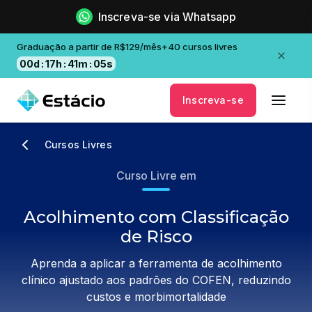
Inscreva-se via Whatsapp
Graduação a partir de R$129/mês+40 cursos livres
00
d
:
17
h
:
41
m
:
05
s
Inscreva-se
Cursos Livres
Curso Livre em
Acolhimento com Classificação
de Risco
Aprenda a aplicar a ferramenta de acolhimento
clínico ajustado aos padrões do COFEN, reduzindo
custos e morbimortalidade