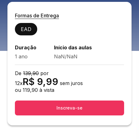
Formas de Entrega
EAD
Duração
Início das aulas
1 ano
NaN/NaN
De
139,90
por
R$
9,99
12
x
sem juros
ou
119,90
à vista
Inscreva-se